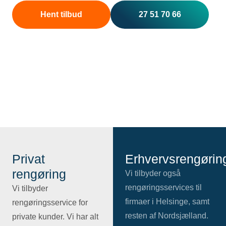
Hent tilbud
27 51 70 66
Privat
Erhvervsrengørin
rengøring
Vi tilbyder også
rengøringsservices til
Vi tilbyder
firmaer i Helsinge, samt
rengøringsservice for
resten af Nordsjælland.
private kunder. Vi har alt