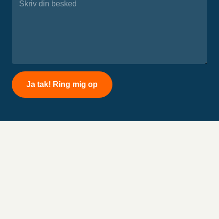
Please
leave
this
field
empty.