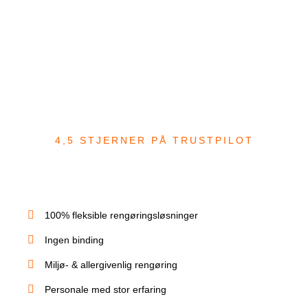
4,5 STJERNER PÅ TRUSTPILOT
Rengøring i Helsinge
Få en gennemsigtig rengøring der giver mening.
Renitex er et rengøringsfirma hvor du får...
100% fleksible rengøringsløsninger
Ingen binding
Miljø- & allergivenlig rengøring
Personale med stor erfaring