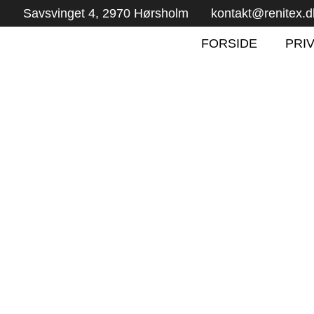
Savsvinget 4, 2970 Hørsholm
kontakt@renitex.d
FORSIDE
PRI