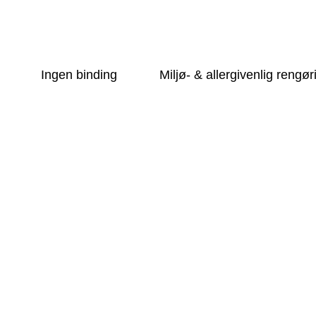
øring i Hel
ing der giver mening. Renitex er et reng
Ingen binding
Miljø- & allergivenlig rengør