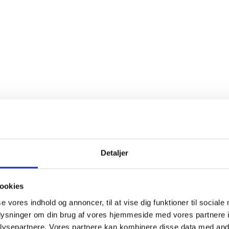
Detaljer
ookies
ngøring fra Renitex. De kommer altid til tiden og udføre
tion med kontoret mht evt ændringer fra min eller deres 
se vores indhold og annoncer, til at vise dig funktioner til sociale
oplysninger om din brug af vores hjemmeside med vores partnere i
ysepartnere. Vores partnere kan kombinere disse data med andr