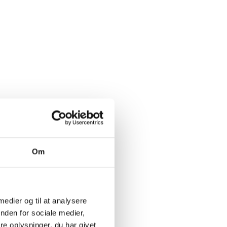
Om
r et glimrende arbejde.
side.
 medier og til at analysere
nden for sociale medier,
e oplysninger, du har givet