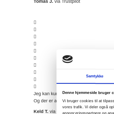
Tomas J.
via Trustpilot
Samtykke
Denne hjemmeside bruger c
Jeg kan kun på det varmeste anbefale re
Og der er altid hurtig og god kommunika
Vi bruger cookies til at tilpas
vores trafik. Vi deler også 
Keld T.
via Trustpilot
annonceringspartnere og anal