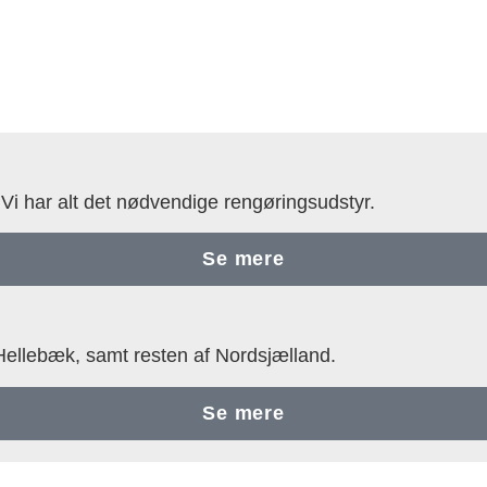
. Vi har alt det nødvendige rengøringsudstyr.
Se mere
i Hellebæk, samt resten af Nordsjælland.
Se mere