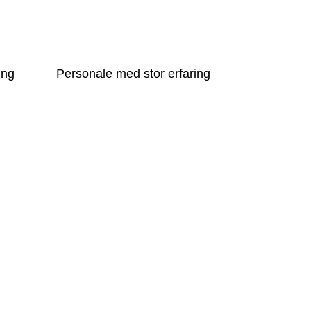
lebæk
øringsfirma hvor du får...
ing
Personale med stor erfaring