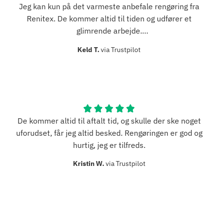
Jeg kan kun på det varmeste anbefale rengøring fra
Renitex. De kommer altid til tiden og udfører et
glimrende arbejde.
Og der er altid hurtig og god kommunikation med
Keld T.
via Trustpilot
kontoret mht evt ændringer fra min eller deres side.
De kommer altid til aftalt tid, og skulle der ske noget
uforudset, får jeg altid besked. Rengøringen er god og
hurtig, jeg er tilfreds.
Kristin W.
via Trustpilot