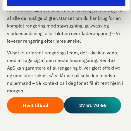
Trænger dit hus i Blistrup til en grundig rengøring? Hos
Renitex ApS
skal vi nok lette din hverdag ved at tage os
af alle de huslige pligter. Uanset om du har brug for en
komplet rengøring med støvsugning, gulvvask og
vinduespudsning, eller blot en overfladerengøring – Vi
leverer rengøring efter jeres ønske.
Vi har et erfarent rengøringsteam, der ikke kan vente
med at tage sig af den næste husrengøring. Renitex
ApS kan garantere at al rengøring bliver gjort effektivt
og med stort fokus, så vi får øje på selv den mindste
nullermand – Så kontakt os i dag for at få ét rent hjem i
morgen.
Hent tilbud
27 51 70 66