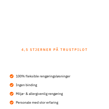
4,5 STJERNER PÅ TRUSTPILOT
Rengøring i Blistrup
Få en gennemsigtig rengøring der giver mening.
Renitex er et rengøringsfirma hvor du får...
100% fleksible rengøringsløsninger
Ingen binding
Miljø- & allergivenlig rengøring
Personale med stor erfaring