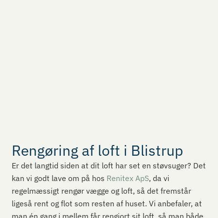
Rengøring af loft i Blistrup
Er det langtid siden at dit loft har set en støvsuger? Det
kan vi godt lave om på hos
Renitex ApS
, da vi
regelmæssigt rengør vægge og loft, så det fremstår
ligeså rent og flot som resten af huset. Vi anbefaler, at
man én gang i mellem får rengjort sit loft, så man både