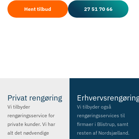
Hent tilbud
27 51 70 66
Privat rengøring
Erhvervsrengørin
Vi tilbyder
Vi tilbyder også
rengøringsservice for
rengøringsservices til
private kunder. Vi har
firmaer i Blistrup, samt
alt det nødvendige
resten af Nordsjælland.