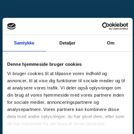
Samtykke
Detaljer
Om
Som dit lokale
rengøringsfirma tilbyder vi
Denne hjemmeside bruger cookies
følgende rengøringsservice
Vi bruger cookies til at tilpasse vores indhold og
annoncer, til at vise dig funktioner til sociale medier og til
Rengøring af hus
at analysere vores trafik. Vi deler også oplysninger om
Rengøring af loft
din brug af vores hjemmeside med vores partnere inden
Rengøring af kælder
for sociale medier, annonceringspartnere og
Rengøring af lejlighed
analysepartnere. Vores partnere kan kombinere disse
data med andre oplysninger, du har givet dem, eller som
Rengøring af sommerhus
de har indsamlet fra din brug af deres tjenester.
Ekstra rengøringsservice