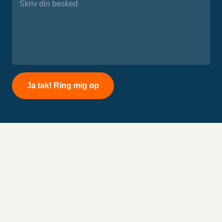
Please
leave
this
field
empty.