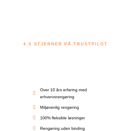
4,5 STJERNER PÅ TRUSTPILOT
Erhvervsrengøring
Rødovre
Få en gennemsigtig rengøring der giver mening.
Renitex er et rengøringsfirma hvor du får...
Over 10 års erfaring med
erhvervsrengøring
Miljøvenlig rengøring
100% fleksible løsninger
Rengøring uden binding