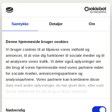
Kontorrengøring
Samtykke
Detaljer
Om
Vi sørger for daglig rengøring af kontorlokaler i Rødovre,
Ganløse
og omegn med fokus på skriveborde,
Denne hjemmeside bruger cookies
mødelokaler, køkkener og toiletter. Med strukturerede
Vi bruger cookies til at tilpasse vores indhold og
rutiner og en fast hjælper sikrer vi et arbejdsmiljø, hvor
annoncer, til at vise dig funktioner til sociale medier og til
medarbejderne kan trives og præstere. Vores
at analysere vores trafik. Vi deler også oplysninger om
kontorrengøring i Rødovre tilpasses din tidsplan, så
din brug af vores hjemmeside med vores partnere inden
rengøringen altid understøtter driften uden at forstyrre.
Rengøring af butik og
for sociale medier, annonceringspartnere og
analysepartnere. Vores partnere kan kombinere disse
showroom
data med andre oplysninger, du har givet dem, eller som
Butikker og showroom kræver skarpt fokus på
de har indsamlet fra din brug af deres tjenester.
præsentation. Vi leverer skinnende gulve, pæne
prøverum og rene glasflader, så kunderne møder et
Samtykkevalg
professionelt indtryk hver gang. Vores rengøring af butik
Nødvendig