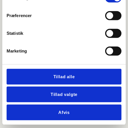
i Rødovre er fleksibel og tilpasset åbningstider, så vi
arbejder, når det passer jer. Med
Renitex
får du en
Præferencer
samarbejdspartner, der hjælper din forretning med at
fremstå indbydende og imødekommende for kunderne.
Statistik
Hent tilbud
27 51 70 66
Marketing
Tillad alle
Tillad valgte
Afvis